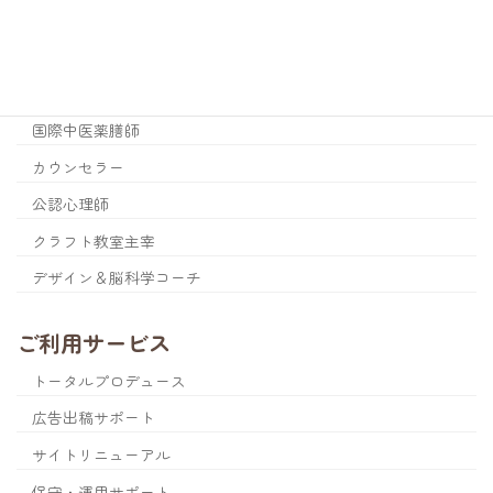
税理士・公認会計士
鍼灸師
コンサルタント
国際中医薬膳師
カウンセラー
公認心理師
クラフト教室主宰
デザイン＆脳科学コーチ
ご利用サービス
トータルプロデュース
広告出稿サポート
サイトリニューアル
保守・運用サポート