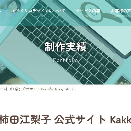
ム
カタクリコデザインについて
サービス内容
お客様の
Outline
Menu
Testimonials
制作実績
Portfolio
江梨子 公式サイト Kakky's Happy kitchen
子 公式サイト Kakky's H