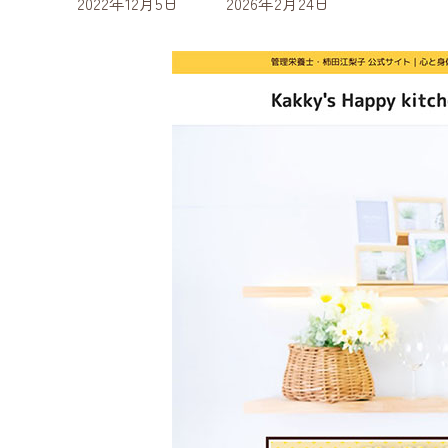
最
2022年12月5日
2026年2月24日
終
更
新
日
時
: