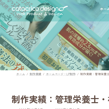
コ
ナ
ン
ビ
ホー
Home
テ
ゲ
ン
ー
ツ
シ
へ
ョ
ス
ン
キ
に
ッ
移
プ
動
ホーム
制作実績
ホームページ・LP制作
制作実績：管理栄養士・柿田
制作実績：管理栄養士・柿田江梨