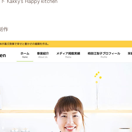
's Happy kitchen
制作