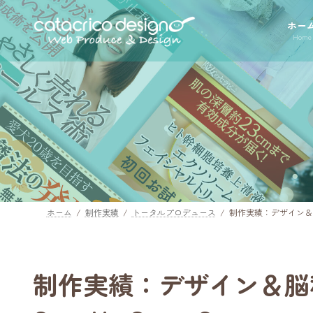
コ
ナ
ン
ビ
ホー
Home
テ
ゲ
ン
ー
ツ
シ
へ
ョ
ス
ン
キ
に
ッ
移
プ
動
ホーム
制作実績
トータルプロデュース
制作実績：デザイン＆脳
制作実績：デザイン＆脳