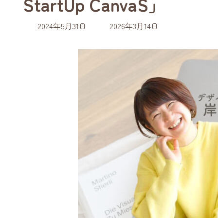
StartUp CanvaS」
最
2024年5月31日
2026年3月14日
終
更
新
日
時
: