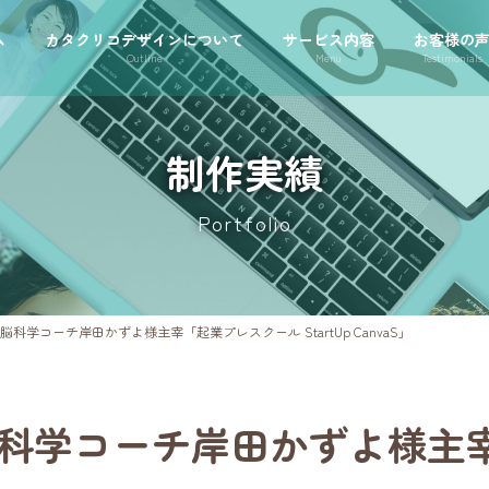
ム
カタクリコデザインについて
サービス内容
お客様の
Outline
Menu
Testimonials
制作実績
Portfolio
科学コーチ岸田かずよ様主宰「起業プレスクール StartUp CanvaS」
科学コーチ岸田かずよ様主